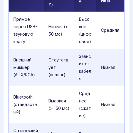
А
ЙКИ
Y)
Прямое
Высо
через USB-
Низкая (<
кое
Средняя
звуковую
50 мс)
(цифр
карту
овое)
Завис
Внешний
Отсутств
ит от
микшер
ует
Низкая
кабел
(AUX/RCA)
(аналог)
я
Сред
Bluetooth
Высокая
нее
(стандартн
Низкая
(> 150 мс)
(сжат
ый)
ие)
Оптический