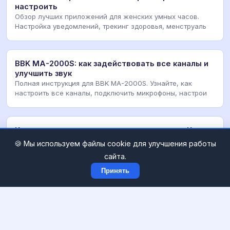
настроить
Обзор лучших приложений для женских умных часов.
Настройка уведомлений, трекинг здоровья, менструаль
BBK MA-2000S: как задействовать все каналы и
улучшить звук
Полная инструкция для BBK MA-2000S. Узнайте, как
настроить все каналы, подключить микрофоны, настрои
Как установить приложения на телевизор Киви:
Полная инструкция
🍪 Мы используем файлы cookie для улучшения работы
Подробный гид по установке APK-файлов на телевизоры
сайта.
Kiwi. Настройка сторонних источников, работа с ф
Принять