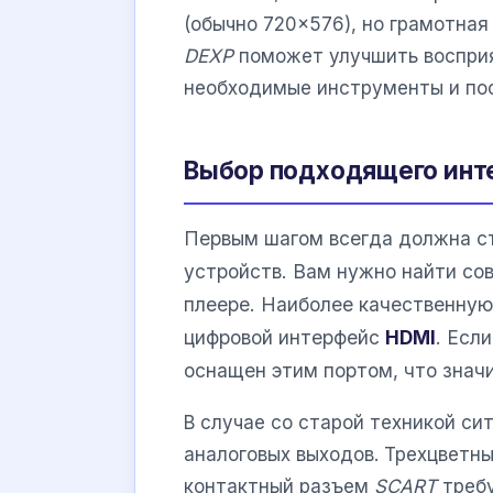
(обычно 720×576), но грамотна
DEXP
поможет улучшить воспри
необходимые инструменты и по
Выбор подходящего инт
Первым шагом всегда должна ст
устройств. Вам нужно найти с
плеере. Наиболее качественную 
цифровой интерфейс
HDMI
. Есл
оснащен этим портом, что знач
В случае со старой техникой с
аналоговых выходов. Трехцветн
контактный разъем
SCART
требу