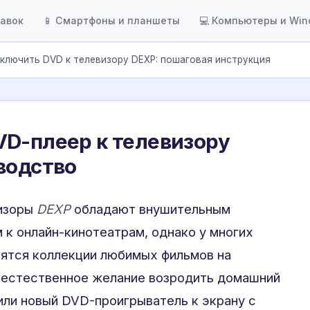
тавок
📱 Смартфоны и планшеты
💻 Компьютеры и Wi
ключить DVD к телевизору DEXP: пошаговая инструкция
VD-плеер к телевизору
водство
визоры
DEXP
обладают внушительным
 к онлайн-кинотеатрам, однако у многих
нятся коллекции любимых фильмов на
т естественное желание возродить домашний
или новый DVD-проигрыватель к экрану с