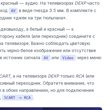
 красный — аудио. На телевизорах
DEXP
часто
вход
в виде гнезда 3.5 мм. В комплекте с
AV
одник «джек на три тюльпана».
деовыходу, а белый и красный — к
торону кабеля (или переходник) соедините с
а телевизоре. Важно соблюдать цветовую
ить черно-белое изображение или отсутствие
те источник сигнала
или
через меню
AV
Video
CART
, а на телевизоре
DEXP
только
RCA
(или
сивный переходник. Обратите внимание, что
 в обоих направлениях, но для подключения
д
.
SCART -> RCA