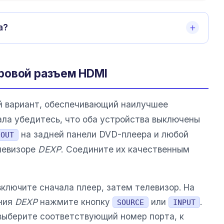
а?
ровой разъем HDMI
й вариант, обеспечивающий наилучшее
ала убедитесь, что оба устройства выключены
на задней панели DVD-плеера и любой
 OUT
левизоре
DEXP
. Соедините их качественным
ключите сначала плеер, затем телевизор. На
ения
DEXP
нажмите кнопку
или
.
SOURCE
INPUT
выберите соответствующий номер порта, к