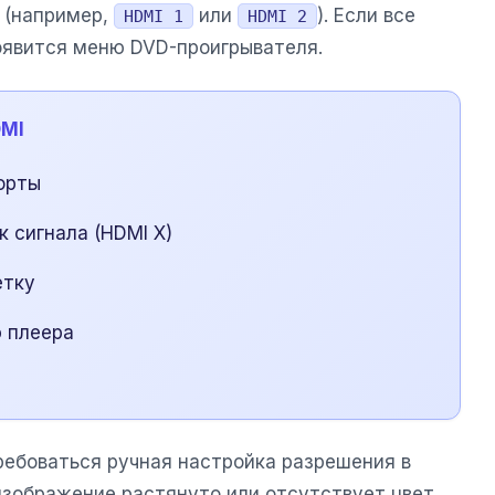
 (например,
или
). Если все
HDMI 1
HDMI 2
появится меню DVD-проигрывателя.
DMI
орты
 сигнала (HDMI X)
етку
 плеера
ребоваться ручная настройка разрешения в
изображение растянуто или отсутствует цвет,