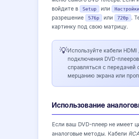
войдите в
или
Setup
Настройк
разрешение
или
. 
576p
720p
картинку под свою матрицу.
💡
Используйте кабели HDMI 
подключения DVD-плееров
справляться с передачей с
мерцанию экрана или проп
Использование аналогов
Если ваш DVD-плеер не имеет ц
аналоговые методы. Кабели
RC