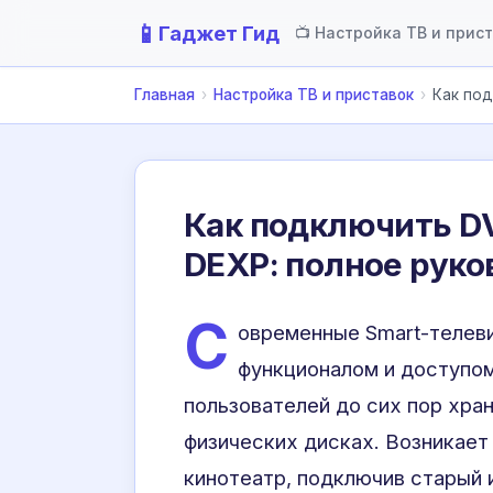
📱
Гаджет Гид
📺 Настройка ТВ и прис
Главная
›
Настройка ТВ и приставок
›
Как под
Как подключить D
DEXP: полное руко
С
овременные Smart-теле
функционалом и доступом
пользователей до сих пор хра
физических дисках. Возникае
кинотеатр, подключив старый 