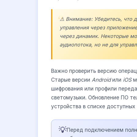
⚠️ Внимание: Убедитесь, что
управления через приложение
через динамик. Некоторые мо
аудиопотока, но не для управ
Важно проверить версию операц
Старые версии
Android
или
iOS
м
шифрования или профили перед
светомузыки. Обновление ПО т
устройства в списке доступных
💡
Перед подключением полн