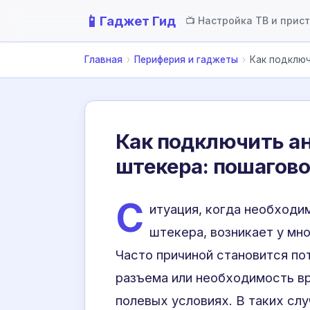
📱
Гаджет Гид
📺 Настройка ТВ и прис
Главная
›
Периферия и гаджеты
›
Как подключ
Как подключить а
штекера: пошагово
С
итуация, когда необходи
штекера, возникает у мн
Часто причиной становится по
разъема или необходимость в
полевых условиях. В таких сл