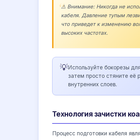
⚠️ Внимание: Никогда не испо
кабеля. Давление тупым лезв
что приведет к изменению вол
высоких частотах.
💡
Используйте бокорезы для
затем просто стяните её 
внутренних слоев.
Технология зачистки ко
Процесс подготовки кабеля явл