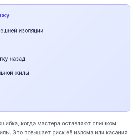
тажу
нешней изоляции
тку назад
льной жилы
ошибка, когда мастера оставляют слишком
илы. Это повышает риск её излома или касания