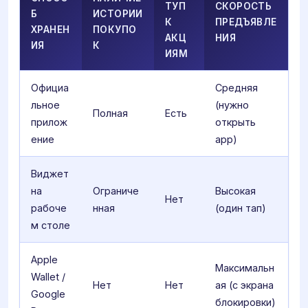
ТУП
СКОРОСТЬ
Б
ИСТОРИИ
К
ПРЕДЪЯВЛЕ
ХРАНЕН
ПОКУПО
АКЦ
НИЯ
ИЯ
К
ИЯМ
Официа
Средняя
льное
(нужно
Полная
Есть
прилож
открыть
ение
app)
Виджет
на
Ограниче
Высокая
Нет
рабоче
нная
(один тап)
м столе
Apple
Максимальн
Wallet /
Нет
Нет
ая (с экрана
Google
блокировки)