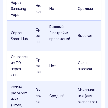
Через
Низ
Samsung
Нет
Средняя
кая
Apps
Высокий
Ср
Сброс
(настройки
ед
Высокая
Smart Hub
приложений
няя
)
Обновлен
Ср
ие ПО
Очень
ед
Нет
через
высокая
няя
USB
Режим
Вы
Максималь
разработ
сок
Средний
ная (для
чика
ая
экспертов)
(Tizen)