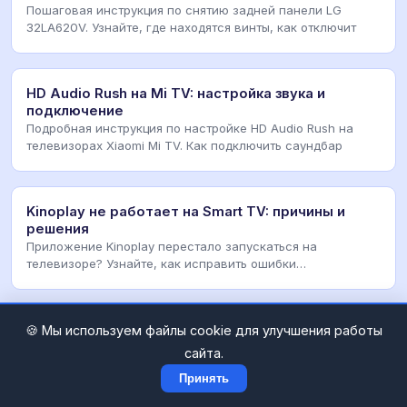
Пошаговая инструкция по снятию задней панели LG
32LA620V. Узнайте, где находятся винты, как отключит
HD Audio Rush на Mi TV: настройка звука и
подключение
Подробная инструкция по настройке HD Audio Rush на
телевизорах Xiaomi Mi TV. Как подключить саундбар
Kinoplay не работает на Smart TV: причины и
решения
Приложение Kinoplay перестало запускаться на
телевизоре? Узнайте, как исправить ошибки
воспроизведен
Настройка каналов Hartens HTY-32HDR06B-S2:
🍪 Мы используем файлы cookie для улучшения работы
полная инструкция
сайта.
Подробная инструкция по настройке каналов на Hartens
Принять
HTY-32HDR06B-S2 32 HD. Автоматический и ручной