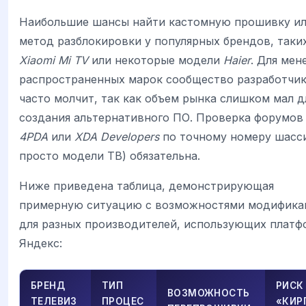
Наибольшие шансы найти кастомную прошивку и
метод разблокировки у популярных брендов, таки
Xiaomi Mi TV
или некоторые модели
Haier
. Для мен
распространенных марок сообщество разработчи
часто молчит, так как объем рынка слишком мал д
создания альтернативного ПО. Проверка форумов
4PDA
или
XDA Developers
по точному номеру шасси
просто модели ТВ) обязательна.
Ниже приведена таблица, демонстрирующая
примерную ситуацию с возможностями модифика
для разных производителей, использующих платф
Яндекс:
БРЕНД
ТИП
РИСК
ВОЗМОЖНОСТЬ
ТЕЛЕВИЗ
ПРОЦЕС
«КИР