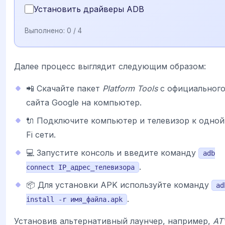
Установить драйверы ADB
Выполнено:
0
/ 4
Далее процесс выглядит следующим образом:
📲 Скачайте пакет
Platform Tools
с официальног
сайта Google на компьютер.
🔌 Подключите компьютер и телевизор к одной
Fi сети.
💻 Запустите консоль и введите команду
adb
.
connect IP_адрес_телевизора
📦 Для установки APK используйте команду
ad
.
install -r имя_файла.apk
Установив альтернативный лаунчер, например,
AT