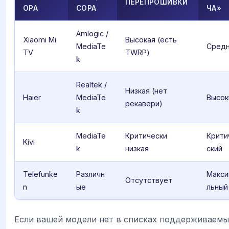
ПЕРЕПРОШИВКИ
ОРА
СОРА
ЧА»
Amlogic /
Xiaomi Mi
Высокая (есть
MediaTe
Сред
TV
TWRP)
k
Realtek /
Низкая (нет
Haier
MediaTe
Высок
рекавери)
k
MediaTe
Критически
Крити
Kivi
k
низкая
ский
Telefunke
Различн
Макс
Отсутствует
n
ые
льный
Если вашей модели нет в списках поддерживаемы