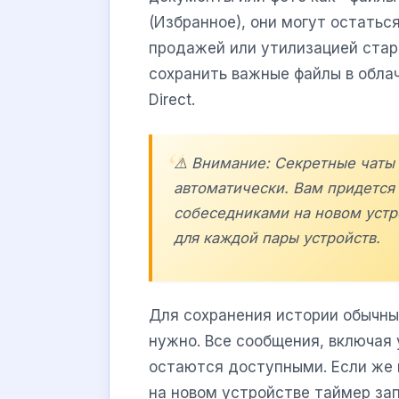
(Избранное), они могут остатьс
продажей или утилизацией стар
сохранить важные файлы в облач
Direct.
⚠️ Внимание: Секретные чаты
автоматически. Вам придется 
собеседниками на новом устр
для каждой пары устройств.
Для сохранения истории обычны
нужно. Все сообщения, включая 
остаются доступными. Если же 
на новом устройстве таймер за