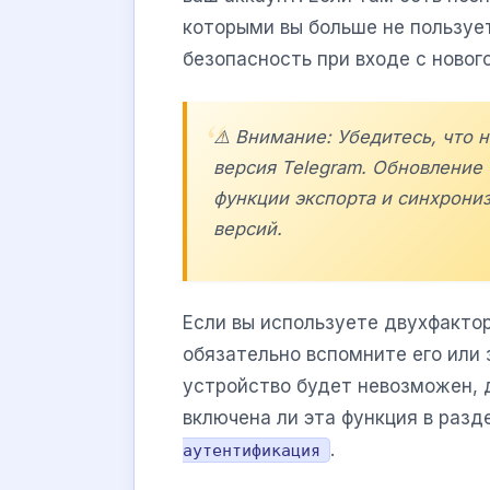
которыми вы больше не пользует
безопасность при входе с новог
⚠️ Внимание: Убедитесь, что 
версия Telegram. Обновление
функции экспорта и синхрониз
версий.
Если вы используете двухфакто
обязательно вспомните его или 
устройство будет невозможен, 
включена ли эта функция в раз
.
аутентификация