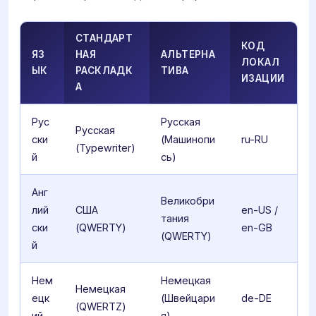
СТАНДАРТ
КОД
ЯЗ
НАЯ
АЛЬТЕРНА
ЛОКАЛ
ЫК
РАСКЛАДК
ТИВА
ИЗАЦИИ
А
Рус
Русская
Русская
ски
(Машинопи
ru-RU
(Typewriter)
й
сь)
Анг
Великобри
лий
США
en-US /
тания
ски
(QWERTY)
en-GB
(QWERTY)
й
Нем
Немецкая
Немецкая
ецк
(Швейцари
de-DE
(QWERTZ)
ий
я)