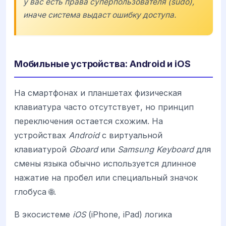
у вас есть права суперпользователя (sudo),
иначе система выдаст ошибку доступа.
Мобильные устройства: Android и iOS
На смартфонах и планшетах физическая
клавиатура часто отсутствует, но принцип
переключения остается схожим. На
устройствах
Android
с виртуальной
клавиатурой
Gboard
или
Samsung Keyboard
для
смены языка обычно используется длинное
нажатие на пробел или специальный значок
глобуса 🌐.
В экосистеме
iOS
(iPhone, iPad) логика