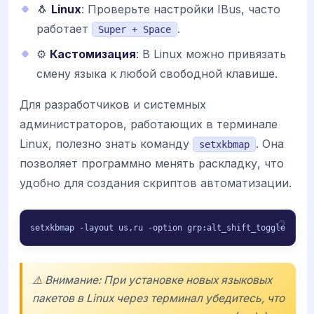
🐧
Linux
: Проверьте настройки IBus, часто
работает
.
Super + Space
⚙️
Кастомизация
: В Linux можно привязать
смену языка к любой свободной клавише.
Для разработчиков и системных
администраторов, работающих в терминале
Linux, полезно знать команду
. Она
setxkbmap
позволяет программно менять раскладку, что
удобно для создания скриптов автоматизации.
setxkbmap -layout us,ru -option grp:alt_shift_toggle
⚠️ Внимание: При установке новых языковых
пакетов в Linux через терминал убедитесь, что