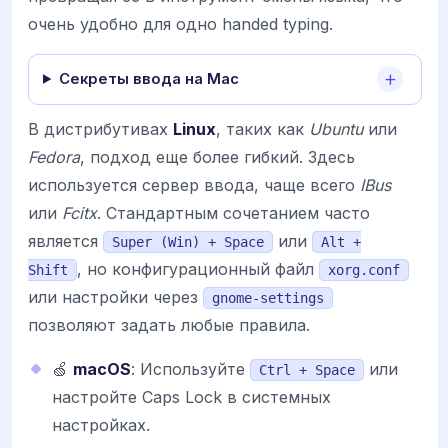
очень удобно для одно handed typing.
Секреты ввода на Mac
В дистрибутивах
Linux
, таких как
Ubuntu
или
Fedora
, подход еще более гибкий. Здесь
используется сервер ввода, чаще всего
IBus
или
Fcitx
. Стандартным сочетанием часто
является
или
Super (Win) + Space
Alt +
, но конфигурационный файл
Shift
xorg.conf
или настройки через
gnome-settings
позволяют задать любые правила.
🍏
macOS
: Используйте
или
Ctrl + Space
настройте Caps Lock в системных
настройках.