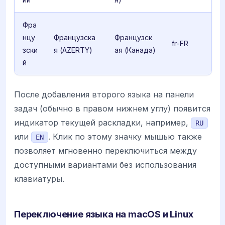
Фра
нцу
Французска
Французск
fr-FR
зски
я (AZERTY)
ая (Канада)
й
После добавления второго языка на панели
задач (обычно в правом нижнем углу) появится
индикатор текущей раскладки, например,
RU
или
. Клик по этому значку мышью также
EN
позволяет мгновенно переключиться между
доступными вариантами без использования
клавиатуры.
Переключение языка на macOS и Linux