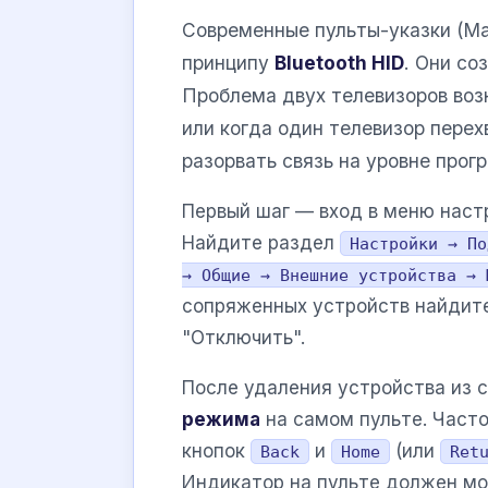
Современные пульты-указки (Mag
принципу
Bluetooth HID
. Они со
Проблема двух телевизоров возн
или когда один телевизор пере
разорвать связь на уровне прог
Первый шаг — вход в меню настр
Найдите раздел
Настройки → По
→ Общие → Внешние устройства → 
сопряженных устройств найдите
"Отключить".
После удаления устройства из 
режима
на самом пульте. Част
кнопок
и
(или
Back
Home
Ret
Индикатор на пульте должен мо