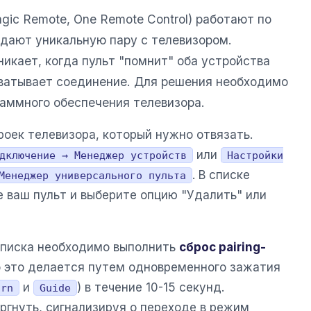
ic Remote, One Remote Control) работают по
здают уникальную пару с телевизором.
икает, когда пульт "помнит" оба устройства
хватывает соединение. Для решения необходимо
раммного обеспечения телевизора.
оек телевизора, который нужно отвязать.
или
дключение → Менеджер устройств
Настройки
. В списке
Менеджер универсального пульта
 ваш пульт и выберите опцию "Удалить" или
списка необходимо выполнить
сброс pairing-
о это делается путем одновременного зажатия
и
) в течение 10-15 секунд.
urn
Guide
ргнуть, сигнализируя о переходе в режим