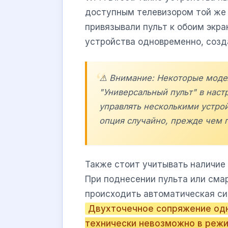
доступным телевизором той же 
привязывали пульт к обоим экра
устройства одновременно, созд
⚠️ Внимание: Некоторые мод
"Универсальный пульт" в наст
управлять несколькими устрой
опция случайно, прежде чем п
Также стоит учитывать наличие
При поднесении пульта или сма
происходить автоматическая си
Двухточечное сопряжение одн
технически невозможно в режим