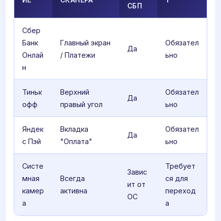
ИЕ
СКАНЕРА
Т
СБП
Сбер
Банк
Главный экран
Обязател
Да
Онлай
/ Платежи
ьно
н
Тиньк
Верхний
Обязател
Да
офф
правый угол
ьно
Яндек
Вкладка
Обязател
Да
с Пэй
"Оплата"
ьно
Систе
Требует
Завис
мная
Всегда
ся для
ит от
камер
активна
переход
ОС
а
а