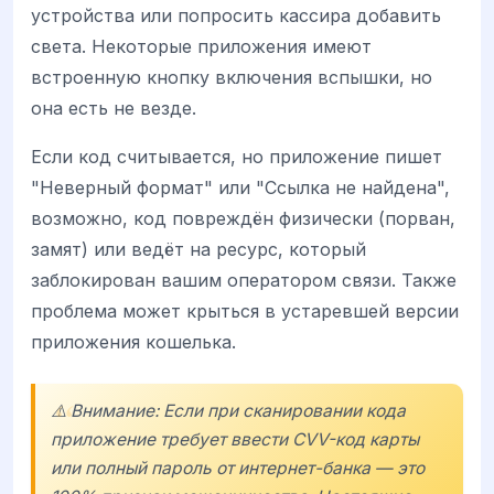
устройства или попросить кассира добавить
света. Некоторые приложения имеют
встроенную кнопку включения вспышки, но
она есть не везде.
Если код считывается, но приложение пишет
"Неверный формат" или "Ссылка не найдена",
возможно, код повреждён физически (порван,
замят) или ведёт на ресурс, который
заблокирован вашим оператором связи. Также
проблема может крыться в устаревшей версии
приложения кошелька.
⚠️ Внимание: Если при сканировании кода
приложение требует ввести CVV-код карты
или полный пароль от интернет-банка — это