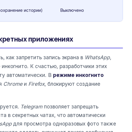
сохранение истории)
Выключено
нкретных приложениях
ь, как запретить запись экрана в
WhatsApp
,
 инкогнито. К счастью, разработчики этих
ту автоматически. В
режиме инкогнито
ая
Chrome
и
Firefox
, блокируют создание
ируется.
Telegram
позволяет запрещать
та в секретных чатах, что автоматически
sApp
для просмотра одноразовых фото также