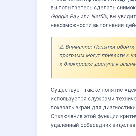
вы попытаетесь сделать снимок
Google Pay
или
Netflix
, вы увиди
невозможности выполнения дей
⚠️ Внимание: Попытки обойти
программ могут привести к н
и блокировке доступа к вашим
Существует также понятие «дем
используется службами техниче
показать экран для диагностики
Отключение этой функции критич
удаленный собеседник видел ва