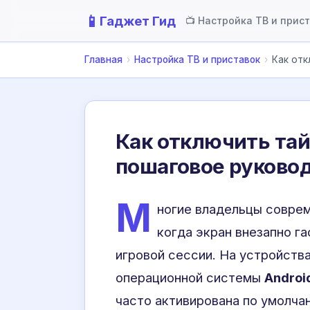
📱
Гаджет Гид
📺 Настройка ТВ и прис
Главная
›
Настройка ТВ и приставок
›
Как отк
Как отключить тай
пошаговое руково
М
ногие владельцы соврем
когда экран внезапно г
игровой сессии. На устройств
операционной системы
Androi
часто активирована по умолча