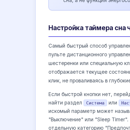
сна, а не функция энергос
Настройка таймера сна 
Самый быстрый способ управле
пульте дистанционного управле
шестеренки или специальную к
отображается текущее состояни
клик, не проваливаясь в глубоки
Если быстрой кнопки нет, перей
найти раздел
или
Система
Нас
искомый параметр может называ
"Выключение" или "Sleep Timer"
отдельную категорию "Предпочт