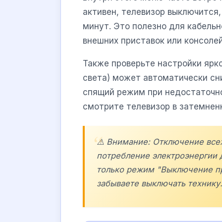
активен, телевизор выключится,
минут. Это полезно для кабельн
внешних приставок или консолей
Также проверьте настройки ярк
света) может автоматически сн
спящий режим при недостаточно
смотрите телевизор в затемнен
⚠️ Внимание: Отключение все
потребление электроэнергии 
только режим "Выключение при
забываете выключать технику