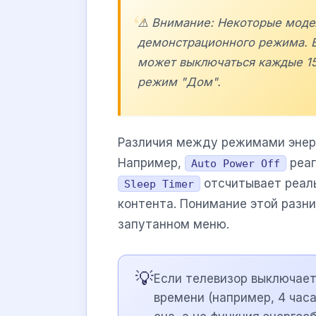
⚠️ Внимание: Некоторые мод
демонстрационного режима. Е
может выключаться каждые 15
режим "Дом".
Различия между режимами энер
Например,
реаг
Auto Power Off
отсчитывает реаль
Sleep Timer
контента. Понимание этой разн
запутанном меню.
💡
Если телевизор выключае
времени (например, 4 часа