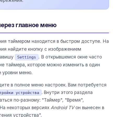
бережения.
через главное меню
ния таймером находится в быстром доступе. На
ния найдите кнопку с изображением
лавишу
. В открывшемся окне часто
Settings
е таймера, которое можно изменить в один
е уровни меню.
дите в полное меню настроек. Вам потребуется
. Внутри этого раздела
тройки устройства
ться по-разному: "Таймер", "Время",
. На некоторых версиях
Android TV
он вынесен в
ения устройства".