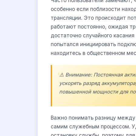
Часто пользователи замечают, 
особенно если поблизости нахо
трансляции. Это происходит по
работают постоянно, ожидая тр
достаточно случайного касания 
попытался инициировать подклю
находитесь в общественном мес
⚠️ Внимание: Постоянная акт
ускорять разряд аккумулятора
повышенной мощности для по
Важно понимать разницу между 
самим служебным процессом. Уд
остановку службы, поэтому для