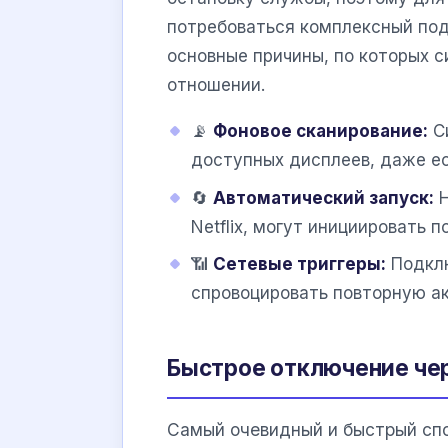
потребоваться комплексный под
основные причины, по которых с
отношении.
📡
Фоновое сканирование:
Си
доступных дисплеев, даже ес
🔄
Автоматический запуск:
Н
Netflix, могут инициировать 
📶
Сетевые триггеры:
Подклю
спровоцировать повторную а
Быстрое отключение че
Самый очевидный и быстрый спо