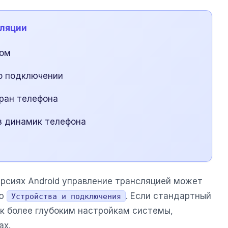
сляции
том
о подключении
кран телефона
з динамик телефона
ерсиях Android управление трансляцией может
ню
. Если стандартный
Устройства и подключения
 к более глубоким настройкам системы,
ах.