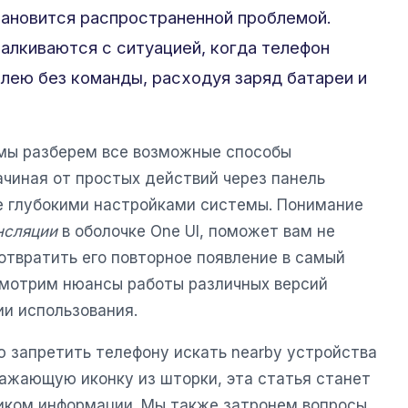
ановится распространенной проблемой.
алкиваются с ситуацией, когда телефон
лею без команды, расходуя заряд батареи и
 мы разберем все возможные способы
ачиная от простых действий через панель
е глубокими настройками системы. Понимание
нсляции
в оболочке One UI, поможет вам не
дотвратить его повторное появление в самый
мотрим нюансы работы различных версий
ии использования.
ю запретить телефону искать nearby устройства
ражающую иконку из шторки, эта статья станет
иком информации. Мы также затронем вопросы