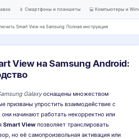
тавок
📱 Смартфоны и планшеты
💻 Компьютеры и Wi
лючить Smart View на Samsung: Полная инструкция
rt View на Samsung Android:
одство
Samsung Galaxy
оснащены множеством
ые призваны упростить взаимодействие с
а они начинают работать некорректно или
я
Smart View
позволяет транслировать
зор, но её самопроизвольная активация или