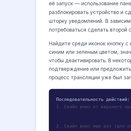
её запуск — использование пан
разблокировать устройство и сд
шторку уведомлений. В зависим
потребоваться сделать второй с
Найдите среди иконок кнопку с
синим или зеленым цветом, знач
чтобы деактивировать. В некот
подтверждение или предложить 
процесс трансляции уже был за
1. Свайп вниз от верхнего кр
2. Свайп вниз еще раз (для п