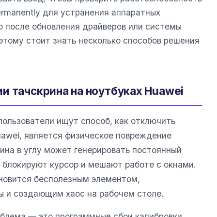
ermanently для устранения аппаратных
то после обновления драйверов или системы
этому стоит знать несколько способов решения
и тачскрина на ноутбуках Huawei
пользователи ищут способ, как отключить
uawei, является физическое повреждение
на в углу может генерировать постоянный
е блокируют курсор и мешают работе с окнами.
новится бесполезным элементом,
 и создающим хаос на рабочем столе.
блема — это программные сбои калибровки.