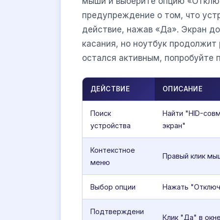
мыши и выберите опцию «Отклю
предупреждение о том, что уст
действие, нажав «Да». Экран до
касания, но ноутбук продолжит
остался активным, попробуйте 
ДЕЙСТВИЕ
ОПИСАНИЕ
Поиск
Найти "HID-сов
устройства
экран"
Контекстное
Правый клик мы
меню
Выбор опции
Нажать "Отключ
Подтверждени
Клик "Да" в ок