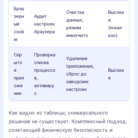
Брау
Очистка
Высока
зерн
Аудит
данных,
я
ый
настроек
режим
(локал
cook
браузера
инкогнито
ьно)
ie
Скр
Проверка
Удаление
ыто
списка
приложения,
е
процессо
Высока
сброс до
прил
в,
я
заводских
оже
антивиру
настроек
ние
с
Как видно из таблицы, универсального
решения не существует. Комплексный подход,
сочетающий физическую безопасность и