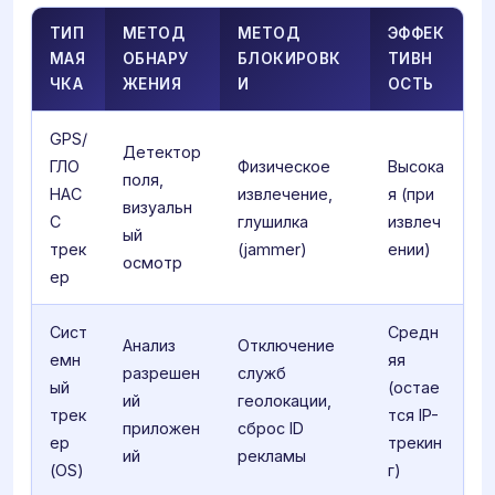
ТИП
МЕТОД
МЕТОД
ЭФФЕК
МАЯ
ОБНАРУ
БЛОКИРОВК
ТИВН
ЧКА
ЖЕНИЯ
И
ОСТЬ
GPS/
Детектор
ГЛО
Физическое
Высока
поля,
НАС
извлечение,
я (при
визуальн
С
глушилка
извлеч
ый
трек
(jammer)
ении)
осмотр
ер
Сист
Средн
Анализ
Отключение
емн
яя
разрешен
служб
ый
(остае
ий
геолокации,
трек
тся IP-
приложен
сброс ID
ер
трекин
ий
рекламы
(OS)
г)