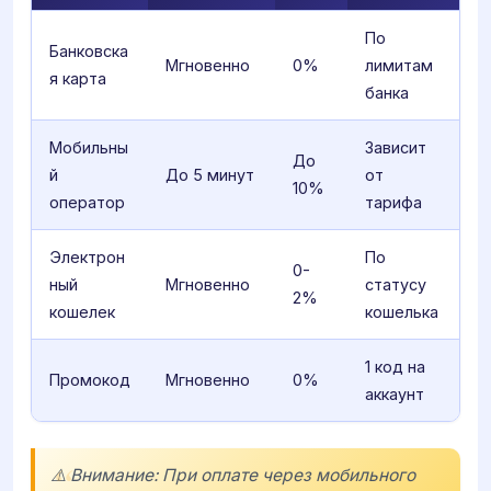
По
Банковска
Мгновенно
0%
лимитам
я карта
банка
Мобильны
Зависит
До
й
До 5 минут
от
10%
оператор
тарифа
Электрон
По
0-
ный
Мгновенно
статусу
2%
кошелек
кошелька
1 код на
Промокод
Мгновенно
0%
аккаунт
⚠️ Внимание: При оплате через мобильного