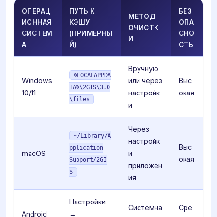
ОПЕРАЦ
ПУТЬ К
БЕЗ
МЕТОД
ИОННАЯ
КЭШУ
ОПА
ОЧИСТК
СИСТЕМ
(ПРИМЕРНЫ
СНО
И
А
Й)
СТЬ
Вручную
%LOCALAPPDA
Windows
или через
Выс
TA%\2GIS\3.0
10/11
настройк
окая
\files
и
Через
~/Library/A
настройк
Выс
pplication
macOS
и
окая
Support/2GI
приложен
S
ия
Настройки
Системна
Сре
Android
→