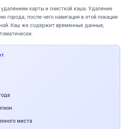
удалением карты и очисткой кэша. Удаление
ю города, после чего навигация в этой локации
ной. Кэш же содержит временные данные,
томатически.
рт
года
егион
енного места