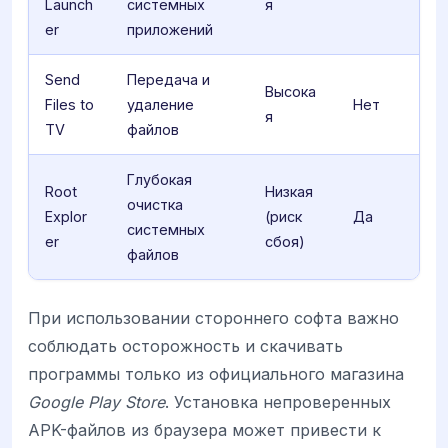
Launch
системных
я
er
приложений
Send
Передача и
Высока
Files to
удаление
Нет
я
TV
файлов
Глубокая
Root
Низкая
очистка
Explor
(риск
Да
системных
er
сбоя)
файлов
При использовании стороннего софта важно
соблюдать осторожность и скачивать
программы только из официального магазина
Google Play Store
. Установка непроверенных
APK-файлов из браузера может привести к