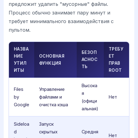
предложит удалить "мусорные" файлы.
Процесс обычно занимает пару минут и
требует минимального взаимодействия с
пультом.
НАЗВА
ТРЕБУ
БЕЗОП
НИЕ
ОСНОВНАЯ
ЕТ
АСНОС
УТИЛ
ФУНКЦИЯ
ПРАВ
ТЬ
ИТЫ
ROOT
Высока
Files
Управление
я
by
файлами и
Нет
(офици
Google
очистка кэша
альная)
Sideloa
Запуск
d
скрытых
Средня
Нет