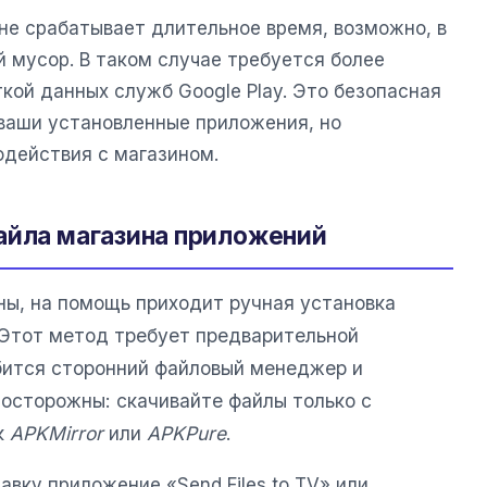
не срабатывает длительное время, возможно, в
 мусор. В таком случае требуется более
кой данных служб Google Play. Это безопасная
 ваши установленные приложения, но
одействия с магазином.
айла магазина приложений
ы, на помощь приходит ручная установка
 Этот метод требует предварительной
обится сторонний файловый менеджер и
 осторожны: скачивайте файлы только с
к
APKMirror
или
APKPure
.
авку приложение «Send Files to TV» или