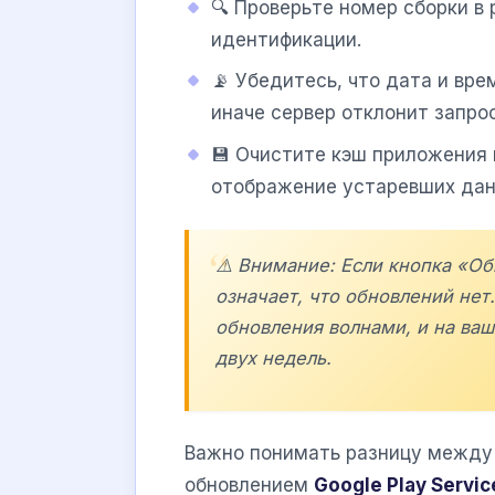
🔍 Проверьте номер сборки в
идентификации.
📡 Убедитесь, что дата и вре
иначе сервер отклонит запрос
💾 Очистите кэш приложения 
отображение устаревших дан
⚠️ Внимание: Если кнопка «Об
означает, что обновлений нет
обновления волнами, и на ваш
двух недель.
Важно понимать разницу между
обновлением
Google Play Servic