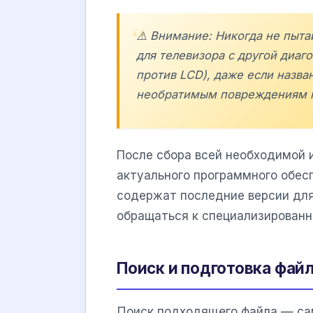
⚠️ Внимание: Никогда не пыт
для телевизора с другой диаг
против LCD), даже если назва
необратимым повреждениям п
После сбора всей необходимой 
актуального программного обес
содержат последние версии для
обращаться к специализирован
Поиск и подготовка фай
Поиск подходящего файла — сам