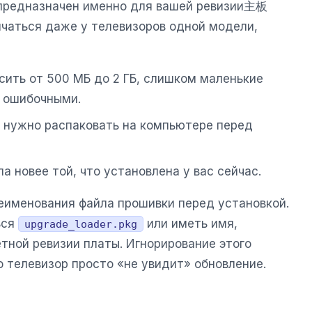
 предназначен именно для вашей ревизии主板
ичаться даже у телевизоров одной модели,
сить от 500 МБ до 2 ГБ, слишком маленькие
я ошибочными.
го нужно распаковать на компьютере перед
ла новее той, что установлена у вас сейчас.
именования файла прошивки перед установкой.
ься
или иметь имя,
upgrade_loader.pkg
етной ревизии платы. Игнорирование этого
о телевизор просто «не увидит» обновление.