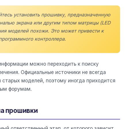
айтесь установить прошивку, предназначенную
ональю экрана или другим типом матрицы (LED
ния моделей похожи. Это может привести к
рограммного контроллера.
информации можно переходить к поиску
печения. Официальные источники не всегда
 старых моделей, поэтому иногда приходится
ным форумам.
ла прошивки
ый ответственный этап, от которого зависит