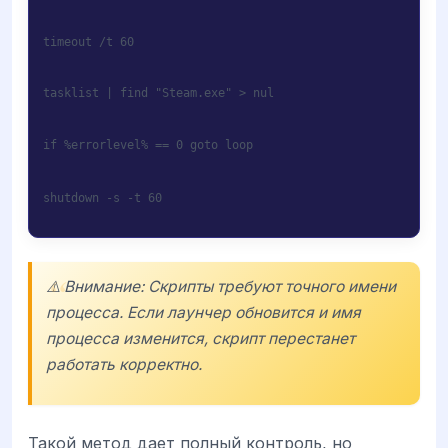
timeout /t 60
tasklist | find "Steam.exe" > nul
if %errorlevel% == 0 goto loop
shutdown -s -t 60
⚠️ Внимание: Скрипты требуют точного имени
процесса. Если лаунчер обновится и имя
процесса изменится, скрипт перестанет
работать корректно.
Такой метод дает полный контроль, но