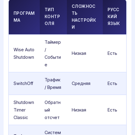
СЛОЖНОС
ТИП
РУСС
ПРОГРАМ
ТЬ
КОНТР
КИЙ
МА
НАСТРОЙК
ОЛЯ
ЯЗЫК
И
Таймер
Wise Auto
/
Низкая
Есть
Shutdown
Событи
е
Трафик
SwitchOff
Средняя
Есть
/ Время
Shutdown
Обратн
Timer
ый
Низкая
Есть
Classic
отсчет
Систем