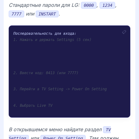
Стандартные пароли для
LG
:
,
,
0000
1234
или
.
7777
INSTART
1. Нажать и держать Settings (5 сек)
2. Ввести код: 0413 (или 7777)
3. Перейти в TV Setting -> Power On Setting
4. Выбрать Live TV
В открывшемся меню найдите раздел
TV
или
. Там должен
Setting
Power On Setting