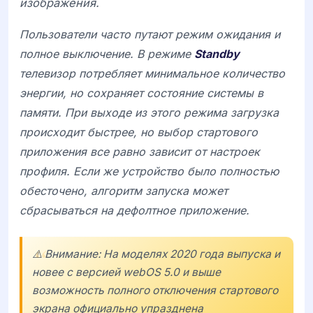
изображения.
Пользователи часто путают режим ожидания и
полное выключение. В режиме
Standby
телевизор потребляет минимальное количество
энергии, но сохраняет состояние системы в
памяти. При выходе из этого режима загрузка
происходит быстрее, но выбор стартового
приложения все равно зависит от настроек
профиля. Если же устройство было полностью
обесточено, алгоритм запуска может
сбрасываться на дефолтное приложение.
⚠️ Внимание: На моделях 2020 года выпуска и
новее с версией
webOS 5.0
и выше
возможность полного отключения стартового
экрана официально упразднена