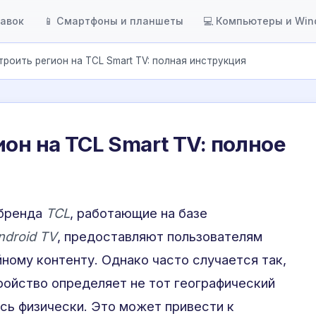
тавок
📱 Смартфоны и планшеты
💻 Компьютеры и Wi
троить регион на TCL Smart TV: полная инструкция
он на TCL Smart TV: полное
 бренда
TCL
, работающие на базе
ndroid TV
, предоставляют пользователям
ному контенту. Однако часто случается так,
ройство определяет не тот географический
есь физически. Это может привести к