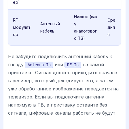
ер)
Низкое (как
RF-
Сре
Антенный
у
модулят
дня
кабель
аналоговог
ор
я
о ТВ)
Не забудьте подключить антенный кабель к
гнезду
или
на самой
Antenna In
RF In
приставке. Сигнал должен приходить сначала
в ресивер, который декодирует его, а затем
уже обработанное изображение передается на
телевизор. Если вы подключите антенну
напрямую в ТВ, а приставку оставите без
сигнала, цифровые каналы работать не будут.