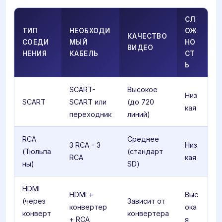
СЛ
ТИП
НЕОБХОДИ
ОЖ
КАЧЕСТВО
СОЕДИ
МЫЙ
НО
ВИДЕО
НЕНИЯ
КАБЕЛЬ
СТ
Ь
SCART-
Высокое
Низ
SCART
SCART или
(до 720
кая
переходник
линий)
RCA
Среднее
3 RCA - 3
Низ
(Тюльпа
(стандарт
RCA
кая
ны)
SD)
HDMI
HDMI +
Выс
(через
Зависит от
конвертер
ока
конверт
конвертера
+ RCA
я