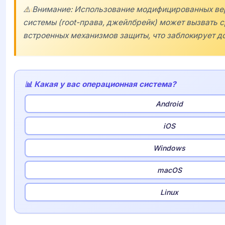
⚠️ Внимание: Использование модифицированных ве
системы (root-права, джейлбрейк) может вызвать 
встроенных механизмов защиты, что заблокирует д
📊 Какая у вас операционная система?
Android
iOS
Windows
macOS
Linux