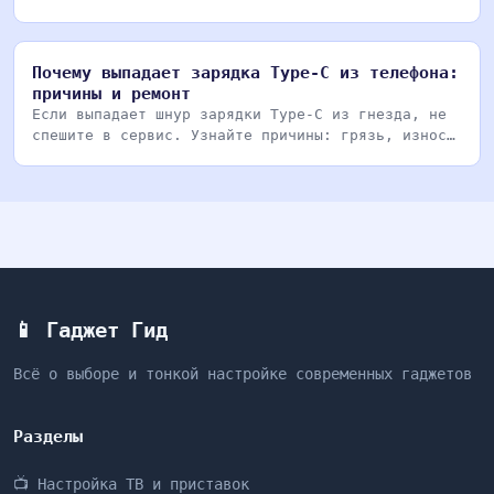
производительност
Почему выпадает зарядка Type-C из телефона:
причины и ремонт
Если выпадает шнур зарядки Type-C из гнезда, не
спешите в сервис. Узнайте причины: грязь, износ,
бра
📱 Гаджет Гид
Всё о выборе и тонкой настройке современных гаджетов
Разделы
📺 Настройка ТВ и приставок