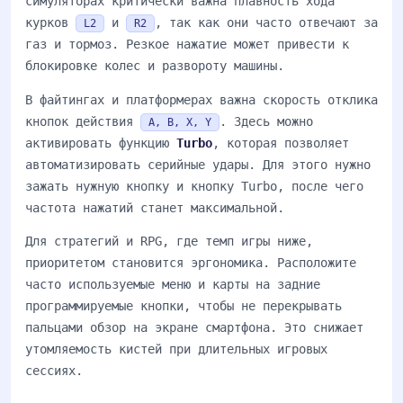
симуляторах критически важна плавность хода
курков
и
, так как они часто отвечают за
L2
R2
газ и тормоз. Резкое нажатие может привести к
блокировке колес и развороту машины.
В файтингах и платформерах важна скорость отклика
кнопок действия
. Здесь можно
A, B, X, Y
активировать функцию
Turbo
, которая позволяет
автоматизировать серийные удары. Для этого нужно
зажать нужную кнопку и кнопку Turbo, после чего
частота нажатий станет максимальной.
Для стратегий и RPG, где темп игры ниже,
приоритетом становится эргономика. Расположите
часто используемые меню и карты на задние
программируемые кнопки, чтобы не перекрывать
пальцами обзор на экране смартфона. Это снижает
утомляемость кистей при длительных игровых
сессиях.