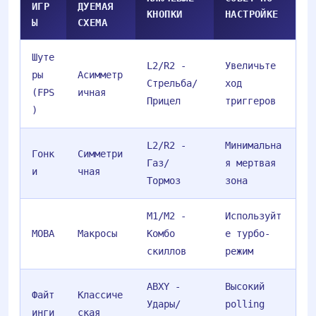
ИГР
ДУЕМАЯ
КНОПКИ
НАСТРОЙКЕ
Ы
СХЕМА
Шуте
L2/R2 -
Увеличьте
ры
Асимметр
Стрельба/
ход
(FPS
ичная
Прицел
триггеров
)
L2/R2 -
Минимальна
Гонк
Симметри
Газ/
я мертвая
и
чная
Тормоз
зона
M1/M2 -
Используйт
MOBA
Макросы
Комбо
е турбо-
скиллов
режим
ABXY -
Высокий
Файт
Классиче
Удары/
polling
инги
ская