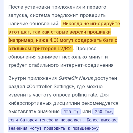
После установки приложения и первого
запуска, система предложит проверить
наличие обновлений.
Никогда не игнорируйте
этот шаг, так как старые версии прошивки
(например, ниже 4.0) могут содержать баги с
откликом триггеров L2/R2
. Процесс
обновления занимает несколько минут и
требует стабильного интернет-соединения.
Внутри приложения
GameSir Nexus
доступен
раздел «Controller Settings», где можно
изменить частоту опроса polling rate. Для
киберспортивных дисциплин рекомендуется
выставлять значение
или
125 Гц
250 Гц>,
если батарея телефона позволяет. Более высокие
значения могут приводить к повышенному