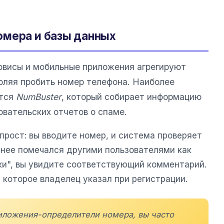
омера и базы данных
рвисы и мобильные приложения агрегируют
оляя пробить номер телефона. Наиболее
ется
NumBuster
, который собирает информацию
овательских отчетов о спаме.
прост: вы вводите номер, и система проверяет
ранее помечался другими пользователями как
ики", вы увидите соответствующий комментарий.
, которое владелец указал при регистрации.
риложения-определители номера, вы часто