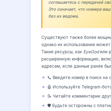
соглашаетесь с передачей сво
Это означает, что номера ваш
без их ведома.
Существуют также более мощны
однако их использование может 
Такие ресурсы, как
EyeGod
или р
расширенную информацию, включ
адресам, если данные ранее бы
📞 Введите номер в поиск на
🤖 Используйте Telegram-бот
📝 Читайте комментарии друг
🛡️ Будьте осторожны с пла