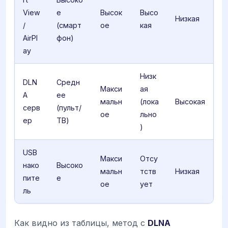
View
е
Высок
Высо
Низкая
/
(смарт
ое
кая
AirPl
фон)
ay
Низк
DLN
Средн
Макси
ая
A
ее
мальн
(лока
Высокая
серв
(пульт/
ое
льно
ер
ТВ)
)
USB
Макси
Отсу
нако
Высоко
мальн
тств
Низкая
пите
е
ое
ует
ль
Как видно из таблицы, метод с
DLNA