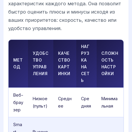
характеристик каждого метода. Она позволит
быстро оценить плюсы и минусы исходя из
ваших приоритетов: скорость, качество или
удобство управления.
НАГ
УДОБС
КАЧЕ
РУЗ
СЛОЖН
МЕТ
ТВО
СТВО
КА
ОСТЬ
ОД
УПРАВ
КАРТ
НА
НАСТР
ЛЕНИЯ
ИНКИ
СЕТ
ОЙКИ
Ь
Веб-
Низкое
Средн
Сре
Минима
брау
(пульт)
ее
дняя
льная
зер
Sma
rt
Высоко