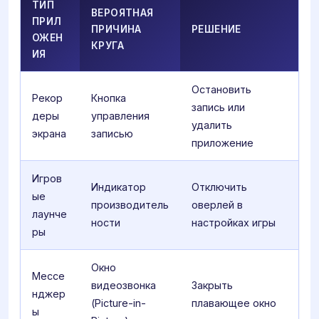
ТИП
ВЕРОЯТНАЯ
ПРИЛ
ПРИЧИНА
РЕШЕНИЕ
ОЖЕН
КРУГА
ИЯ
Остановить
Рекор
Кнопка
запись или
деры
управления
удалить
экрана
записью
приложение
Игров
Индикатор
Отключить
ые
производитель
оверлей в
лаунче
ности
настройках игры
ры
Окно
Мессе
видеозвонка
Закрыть
нджер
(Picture-in-
плавающее окно
ы