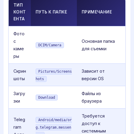
ТИП
КОНТ
ПУТЬ К ПАПКЕ
ПРИМЕЧАНИЕ
ЕНТА
Фото
с
Основная папка
DCIM/Camera
каме
для съемки
ры
Скрин
Зависит от
Pictures/Screens
шоты
версии OS
hots
Загру
Файлы из
Download
зки
браузера
Требуется
Teleg
Android/media/or
доступ к
ram
g.telegram.messen
системным