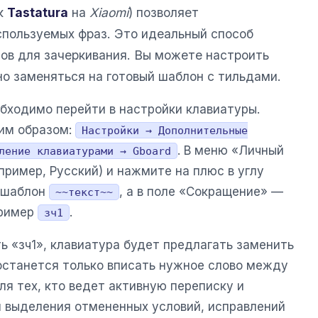
ак
Tastatura
на
Xiaomi
) позволяет
спользуемых фраз. Это идеальный способ
ов для зачеркивания. Вы можете настроить
но заменяться на готовый шаблон с тильдами.
обходимо перейти в настройки клавиатуры.
им образом:
Настройки → Дополнительные
. В меню «Личный
ление клавиатурами → Gboard
пример, Русский) и нажмите на плюс в углу
е шаблон
, а в поле «Сокращение» —
~~текст~~
пример
.
зч1
ть «зч1», клавиатура будет предлагать заменить
 останется только вписать нужное слово между
ля тех, кто ведет активную переписку и
 выделения отмененных условий, исправлений