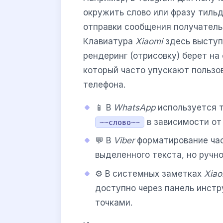
окружить слово или фразу тиль
отправки сообщения получатель
Клавиатура
Xiaomi
здесь выступ
рендеринг (отрисовку) берет на
который часто упускают пользо
телефона.
📱 В
WhatsApp
используется т
в зависимости от
~~слово~~
💬 В
Viber
форматирование час
выделенного текста, но ручн
⚙️ В системных заметках
Xiao
доступно через панель инст
точками.