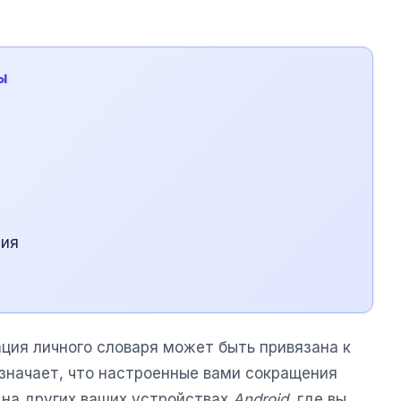
ы
ния
ция личного словаря может быть привязана к
означает, что настроенные вами сокращения
 на других ваших устройствах
Android
, где вы