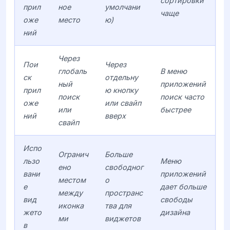
сортировки
прил
ное
умолчани
чаще
оже
место
ю)
ний
Через
Пои
Через
глобаль
В меню
ск
отдельну
ный
приложений
прил
ю кнопку
поиск
поиск часто
оже
или свайп
или
быстрее
ний
вверх
свайп
Испо
Огранич
Больше
льзо
Меню
ено
свободног
вани
приложений
местом
о
е
дает больше
между
пространс
вид
свободы
иконка
тва для
жето
дизайна
ми
виджетов
в