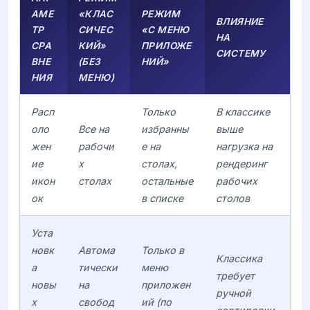
АМЕ
«КЛАС
РЕЖИМ
ВЛИЯНИЕ
ТР
СИЧЕС
«С МЕНЮ
НА
СРА
КИЙ»
ПРИЛОЖЕ
СИСТЕМУ
ВНЕ
(БЕЗ
НИЙ»
НИЯ
МЕНЮ)
Расп
Только
В классике
оло
Все на
избранны
выше
жен
рабочи
е на
нагрузка на
ие
х
столах,
рендеринг
икон
столах
остальные
рабочих
ок
в списке
столов
Уста
новк
Автома
Только в
Классика
а
тически
меню
требует
новы
на
приложен
ручной
х
свобод
ий (по