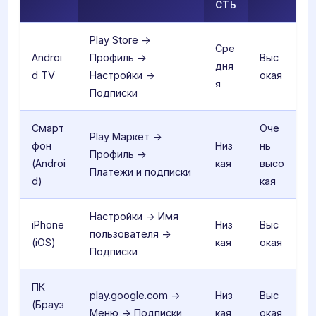
СТЬ
Play Store ->
Сре
Androi
Профиль ->
Выс
дня
d TV
Настройки ->
окая
я
Подписки
Смарт
Оче
Play Маркет ->
фон
Низ
нь
Профиль ->
(Androi
кая
высо
Платежи и подписки
d)
кая
Настройки -> Имя
iPhone
Низ
Выс
пользователя ->
(iOS)
кая
окая
Подписки
ПК
play.google.com ->
Низ
Выс
(Брауз
Меню -> Подписки
кая
окая