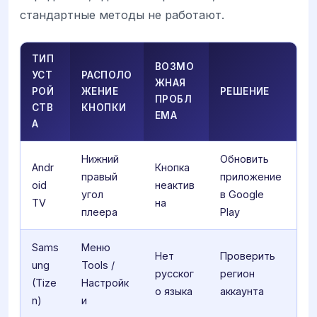
стандартные методы не работают.
ТИП
ВОЗМО
УСТ
РАСПОЛО
ЖНАЯ
РОЙ
ЖЕНИЕ
РЕШЕНИЕ
ПРОБЛ
СТВ
КНОПКИ
ЕМА
А
Нижний
Обновить
Andr
Кнопка
правый
приложение
oid
неактив
угол
в Google
TV
на
плеера
Play
Sams
Меню
Нет
Проверить
ung
Tools /
русског
регион
(Tize
Настройк
о языка
аккаунта
n)
и