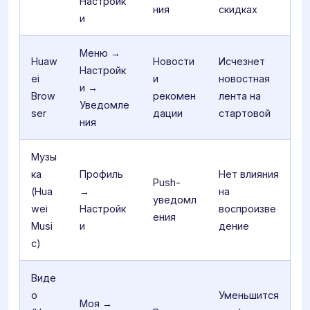
Настройк
ния
скидках
и
Меню →
Huaw
Новости
Исчезнет
Настройк
ei
и
новостная
и →
Brow
рекомен
лента на
Уведомле
ser
дации
стартовой
ния
Музы
ка
Профиль
Нет влияния
Push-
(Hua
→
на
уведомл
wei
Настройк
воспроизве
ения
Musi
и
дение
c)
Виде
о
Уменьшится
Моя →