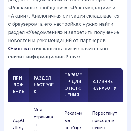
«Рекламные сообщения», «Рекомендации» и
«Акции». Аналогичная ситуация складывается
с браузером: в его настройках нужно найти
раздел «Уведомления» и запретить получение
новостей и рекомендаций от партнеров.
Очистка
этих каналов связи значительно
снизит информационный шум.
ПАРАМЕ
ПРИ
РАЗДЕЛ
ТР ДЛЯ
ВЛИЯНИЕ
ЛОЖ
НАСТРОЕ
ОТКЛЮ
НА РАБОТУ
ЕНИЕ
К
ЧЕНИЯ
Моя
Рекламн
Перестанут
страница
AppG
ые
приходить
→
allery
сообще
пуши о