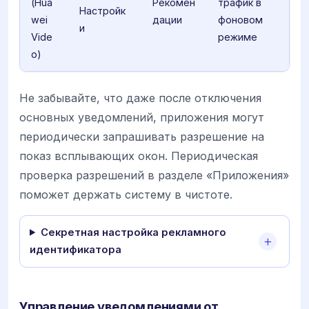
(Hua
Рекомен
трафик в
Настройк
wei
дации
фоновом
и
Vide
режиме
o)
Не забывайте, что даже после отключения
основных уведомлений, приложения могут
периодически запрашивать разрешение на
показ всплывающих окон. Периодическая
проверка разрешений в разделе «Приложения»
поможет держать систему в чистоте.
Секретная настройка рекламного
идентификатора
Управление уведомлениями от