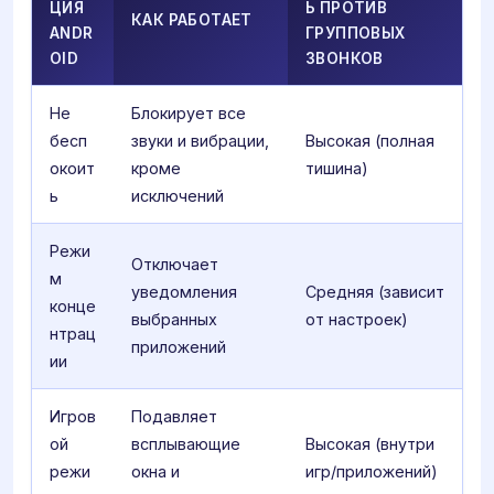
ЦИЯ
Ь ПРОТИВ
КАК РАБОТАЕТ
ANDR
ГРУППОВЫХ
OID
ЗВОНКОВ
Не
Блокирует все
бесп
звуки и вибрации,
Высокая (полная
окоит
кроме
тишина)
ь
исключений
Режи
Отключает
м
уведомления
Средняя (зависит
конце
выбранных
от настроек)
нтрац
приложений
ии
Игров
Подавляет
ой
всплывающие
Высокая (внутри
режи
окна и
игр/приложений)