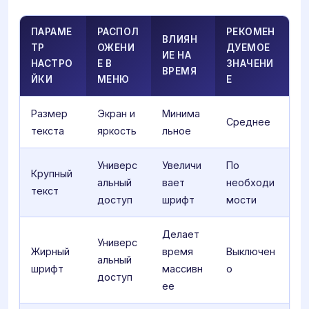
ПАРАМЕ
РАСПОЛ
РЕКОМЕН
ВЛИЯН
ТР
ОЖЕНИ
ДУЕМОЕ
ИЕ НА
НАСТРО
Е В
ЗНАЧЕНИ
ВРЕМЯ
ЙКИ
МЕНЮ
Е
Размер
Экран и
Минима
Среднее
текста
яркость
льное
Универс
Увеличи
По
Крупный
альный
вает
необходи
текст
доступ
шрифт
мости
Делает
Универс
Жирный
время
Выключен
альный
шрифт
массивн
о
доступ
ее