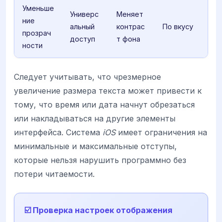
Уменьше
Универс
Меняет
ние
альный
контрас
По вкусу
прозрач
доступ
т фона
ности
Следует учитывать, что чрезмерное
увеличение размера текста может привести к
тому, что время или дата начнут обрезаться
или накладываться на другие элементы
интерфейса. Система
iOS
имеет ограничения на
минимальные и максимальные отступы,
которые нельзя нарушить программно без
потери читаемости.
☑️ Проверка настроек отображения