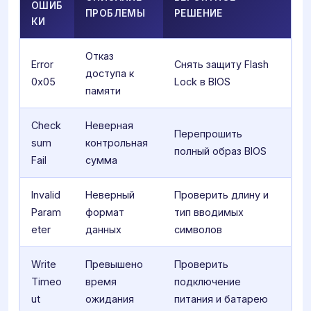
ОШИБ
ПРОБЛЕМЫ
РЕШЕНИЕ
КИ
Отказ
Error
Снять защиту Flash
доступа к
0x05
Lock в BIOS
памяти
Check
Неверная
Перепрошить
sum
контрольная
полный образ BIOS
Fail
сумма
Invalid
Неверный
Проверить длину и
Param
формат
тип вводимых
eter
данных
символов
Write
Превышено
Проверить
Timeo
время
подключение
ut
ожидания
питания и батарею