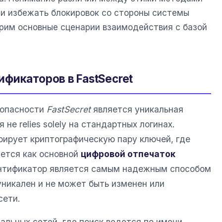
 и избежать блокировок со стороны системы
рим основные сценарии взаимодействия с базой
фикаторов в FastSecret
зопасности
FastSecret
является уникальная
не relies solely на стандартных логинах.
рирует криптографическую пару ключей, где
уется как основной
цифровой отпечаток
ентификатор является самым надежным способом
 уникален и не может быть изменен или
сети.
альных сетей, где поиск ведется по имени,