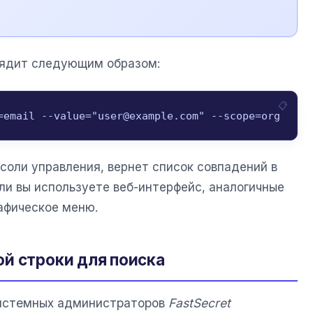
лядит следующим образом:
=email --value="user@example.com" --scope=org
соли управления, вернет список совпадений в
ли вы используете веб-интерфейс, аналогичные
афическое меню.
й строки для поиска
системных администраторов
FastSecret