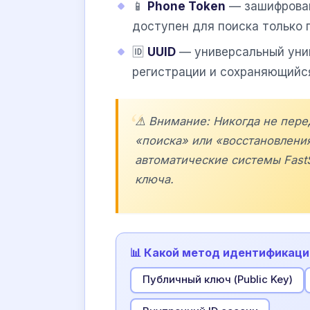
📱
Phone Token
— зашифрован
доступен для поиска только 
🆔
UUID
— универсальный уни
регистрации и сохраняющийся
⚠️ Внимание: Никогда не пере
«поиска» или «восстановлени
автоматические системы
Fast
ключа.
📊 Какой метод идентификаци
Публичный ключ (Public Key)