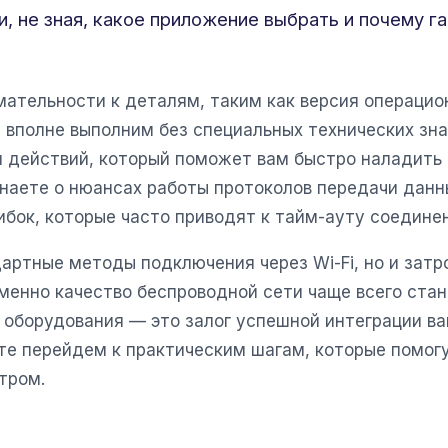
, не зная, какое приложение выбрать и почему г
мательности к деталям, таким как версия операцио
н вполне выполним без специальных технических зна
 действий, который поможет вам быстро наладить
знаете о нюансах работы протоколов передачи дан
бок, которые часто приводят к тайм-ауту соединен
артные методы подключения через Wi-Fi, но и зат
именно качество беспроводной сети чаще всего ста
а оборудования — это залог успешной интеграции в
те перейдем к практическим шагам, которые помог
тром.