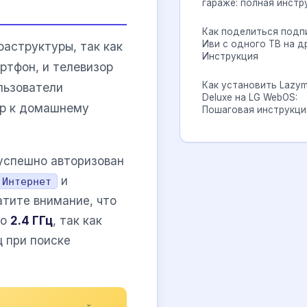
гараже: полная инстр
Как поделиться подп
Иви с одного ТВ на д
аструктуры, так как
Инструкция
ртфон, и телевизор
Как установить Lazym
льзователи
Deluxe на LG WebOS:
ор к домашнему
Пошаговая инструкци
 успешно авторизован
и
 Интернет
атите внимание, что
но
2.4 ГГц
, так как
ц при поиске