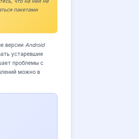
тесь, что на ней не
аться пакетами
ые версии
Android
вать устаревшие
шает проблемы с
влений можно в