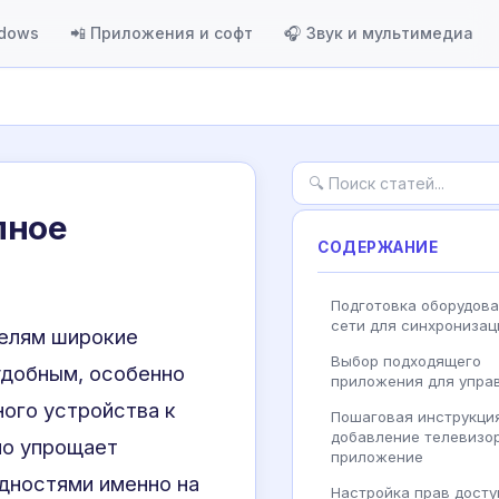
ndows
📲 Приложения и софт
🎧 Звук и мультимедиа
лное
СОДЕРЖАНИЕ
Подготовка оборудова
сети для синхронизац
елям широкие
Выбор подходящего
удобным, особенно
приложения для упра
ного устройства к
Пошаговая инструкция
добавление телевизо
но упрощает
приложение
удностями именно на
Настройка прав досту