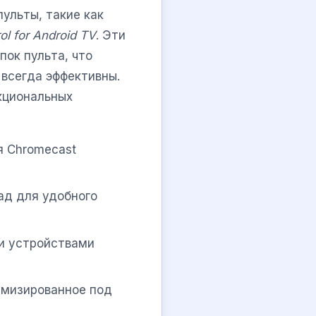
ульты, такие как
l for Android TV
. Эти
ок пульта, что
 всегда эффективны.
кциональных
я Chromecast
ад для удобного
и устройствами
имизированное под