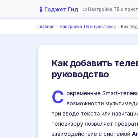
📱
Гаджет Гид
📺 Настройка ТВ и прис
Главная
›
Настройка ТВ и приставок
›
Как под
Как добавить теле
руководство
С
овременные Smart-телев
возможности мультимедиа
при вводе текста или навигац
телевизору позволяет преврат
взаимодействие с системой
A