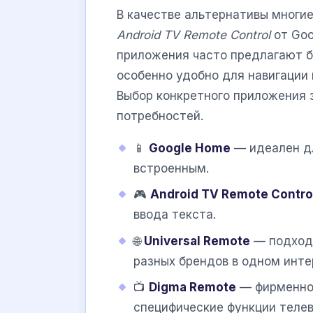
В качестве альтернативы многи
Android TV Remote Control
от Goo
приложения часто предлагают б
особенно удобно для навигации 
Выбор конкретного приложения 
потребностей.
📱
Google Home
— идеален дл
встроенным.
🎮
Android TV Remote Contro
ввода текста.
🌐
Universal Remote
— подходи
разных брендов в одном инте
📺
Digma Remote
— фирменное
специфические функции телев