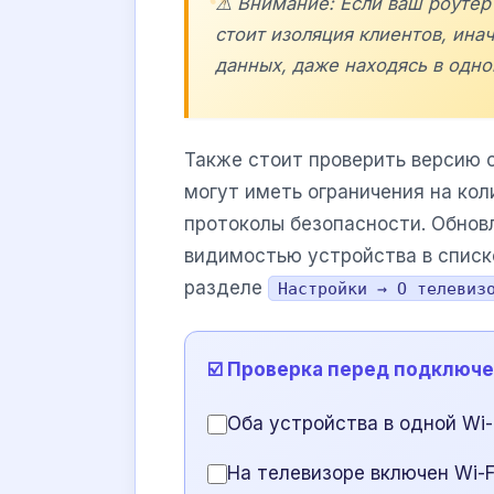
⚠️ Внимание: Если ваш роутер 
стоит изоляция клиентов, ина
данных, даже находясь в одно
Также стоит проверить версию 
могут иметь ограничения на ко
протоколы безопасности. Обнов
видимостью устройства в списк
разделе
Настройки → О телевиз
☑️ Проверка перед подключ
Оба устройства в одной Wi-
На телевизоре включен Wi-F