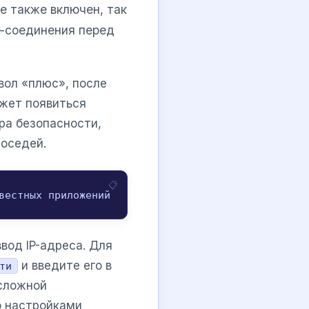
е также включен, так
e-соединения перед
вол «плюс», после
жет появиться
ра безопасности,
оседей.
вестных приложений
вод IP-адреса. Для
и введите его в
ти
 сложной
о настройками