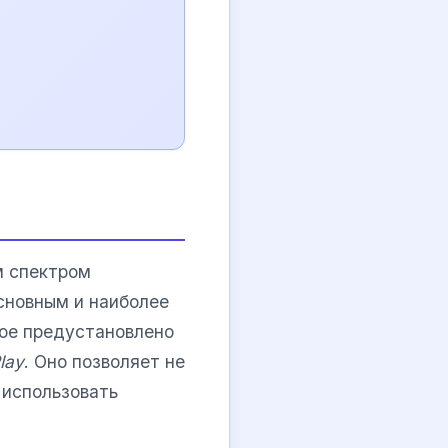
м спектром
сновным и наиболее
рое предустановлено
lay
. Оно позволяет не
 использовать