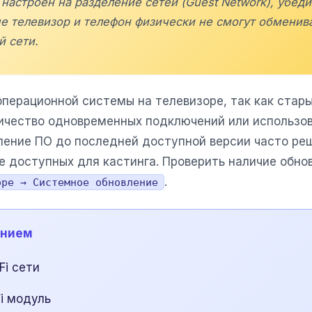
настроен на разделение сетей (Guest Network), убеди
че телевизор и телефон физически не смогут обменив
й сети.
операционной системы на телевизоре, так как стар
личество одновременных подключений или использо
ление ПО до последней доступной версии часто ре
е доступных для кастинга. Проверить наличие обно
.
оре → Системное обновление
ением
Fi сети
i модуль