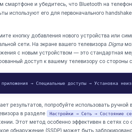
 смартфоне и убедитесь, что Bluetooth на телефон
ьты используют его для первоначального handshak
мите кнопку добавления нового устройства или сим
альной сети. На экране вашего телевизора
Digma
мо
жения с новым устройством — это стандартная ме
ованный доступ к вашему телевизору со стороны с
 приложения → Специальные доступы → Установка неиз
ает результатов, попробуйте использовать ручной в
евизора в разделе
Настройки → Сеть → Состояние се
ении. Этот метод особенно эффективен в сетях со
ское обнаружение (SSDP) может быть заблокирован