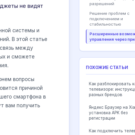
разрешений
аджеты не видят
Решение проблем с
подключением и
стабильностью
нной системы и
Расширенные возмо
ний. В этой статье
управления через пр
 связь между
ных и сможете
ия.
ПОХОЖИЕ СТАТЬИ
ронем вопросы
Как разблокировать к
новится причиной
телевизоре: инструкц
разных брендов
ашего смартфона в
ут вам получить
Яндекс Браузер на Xia
установка APK без
регистрации
Как подключить теле