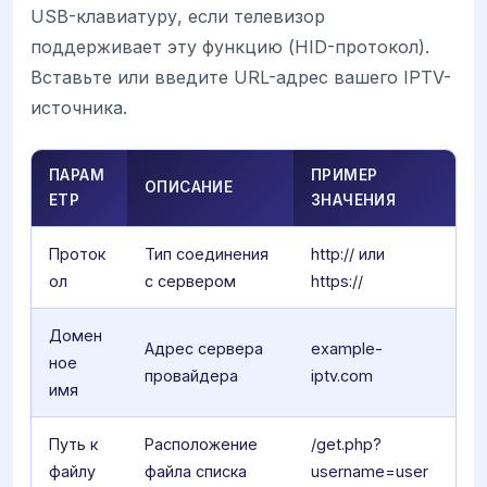
USB-клавиатуру, если телевизор
поддерживает эту функцию (HID-протокол).
Вставьте или введите URL-адрес вашего IPTV-
источника.
ПАРАМ
ПРИМЕР
ОПИСАНИЕ
ЕТР
ЗНАЧЕНИЯ
Проток
Тип соединения
http:// или
ол
с сервером
https://
Домен
Адрес сервера
example-
ное
провайдера
iptv.com
имя
Путь к
Расположение
/get.php?
файлу
файла списка
username=user