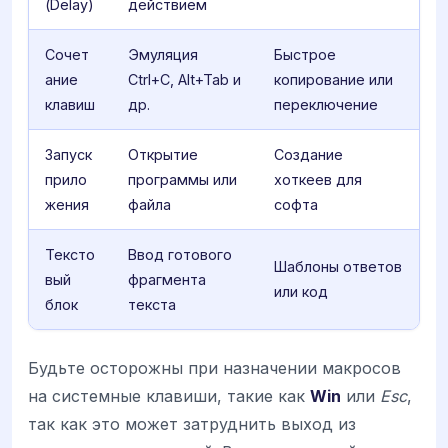
(Delay)
действием
Сочет
Эмуляция
Быстрое
ание
Ctrl+C, Alt+Tab и
копирование или
клавиш
др.
переключение
Запуск
Открытие
Создание
прило
программы или
хоткеев для
жения
файла
софта
Тексто
Ввод готового
Шаблоны ответов
вый
фрагмента
или код
блок
текста
Будьте осторожны при назначении макросов
на системные клавиши, такие как
Win
или
Esc
,
так как это может затруднить выход из