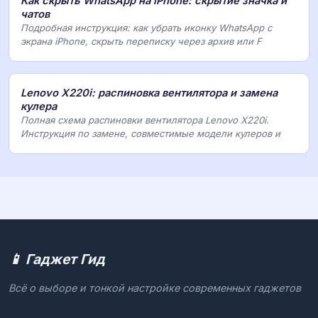
Как скрыть WhatsApp на iPhone: скрытие значка и
чатов
Подробная инструкция: как убрать иконку WhatsApp с
экрана iPhone, скрыть переписку через архив или F
Lenovo X220i: распиновка вентилятора и замена
кулера
Полная схема распиновки вентилятора Lenovo X220i.
Инструкция по замене, совместимые модели кулеров и
📱 Гаджет Гид
Всё о выборе и тонкой настройке современных гаджетов