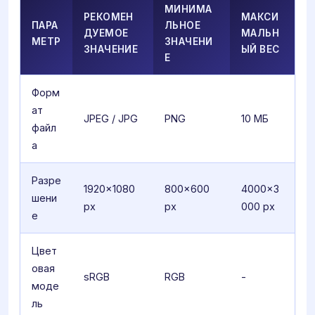
МИНИМА
РЕКОМЕН
МАКСИ
ПАРА
ЛЬНОЕ
ДУЕМОЕ
МАЛЬН
МЕТР
ЗНАЧЕНИ
ЗНАЧЕНИЕ
ЫЙ ВЕС
Е
Форм
ат
JPEG / JPG
PNG
10 МБ
файл
а
Разре
1920×1080
800×600
4000×3
шени
px
px
000 px
е
Цвет
овая
sRGB
RGB
-
моде
ль