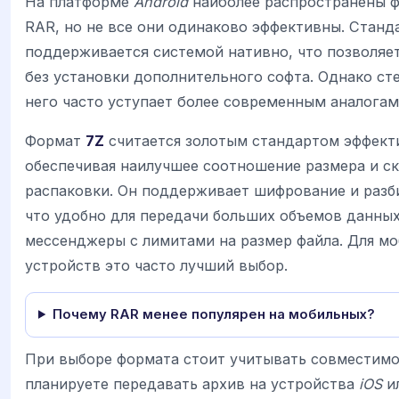
На платформе
Android
наиболее распространены ф
RAR, но не все они одинаково эффективны. Станд
поддерживается системой нативно, что позволяе
без установки дополнительного софта. Однако ст
него часто уступает более современным аналогам
Формат
7Z
считается золотым стандартом эффект
обеспечивая наилучшее соотношение размера и с
распаковки. Он поддерживает шифрование и разби
что удобно для передачи больших объемов данных
мессенджеры с лимитами на размер файла. Для м
устройств это часто лучший выбор.
Почему RAR менее популярен на мобильных?
При выборе формата стоит учитывать совместимо
планируете передавать архив на устройства
iOS
и