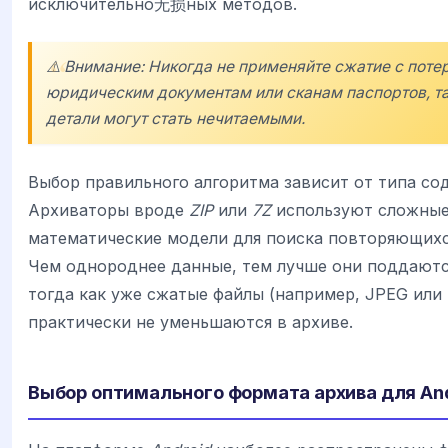
исключительно无损ных методов.
⚠️ Внимание: Никогда не применяйте сжатие с поте
юридическим документам или сканам паспортов, та
детали могут стать нечитаемыми.
Выбор правильного алгоритма зависит от типа со
Архиваторы вроде
ZIP
или
7Z
используют сложны
математические модели для поиска повторяющихс
Чем однороднее данные, тем лучше они поддаютс
тогда как уже сжатые файлы (например, JPEG или
практически не уменьшаются в архиве.
Выбор оптимального формата архива для An