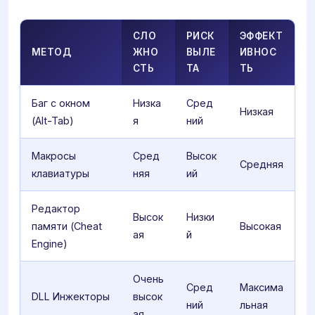
СЛО
РИСК
ЭФФЕКТ
МЕТОД
ЖНО
ВЫЛЕ
ИВНОС
СТЬ
ТА
ТЬ
Баг с окном
Низка
Сред
Низкая
(Alt-Tab)
я
ний
Макросы
Сред
Высок
Средняя
клавиатуры
няя
ий
Редактор
Высок
Низки
памяти (Cheat
Высокая
ая
й
Engine)
Очень
Сред
Максима
DLL Инжекторы
высок
ний
льная
ая