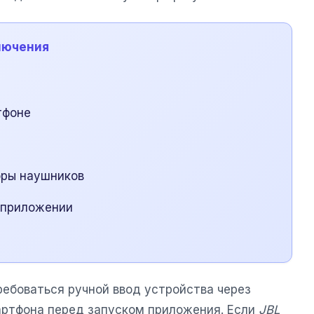
лючения
тфоне
оры наушников
 приложении
ребоваться ручной ввод устройства через
артфона перед запуском приложения. Если
JBL