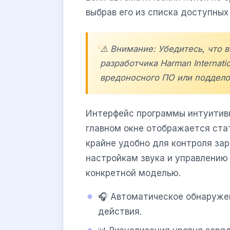
выбрав его из списка доступны
⚠️ Внимание: Убедитесь, что 
разработчика
Harman Internatio
вредоносного ПО или поддело
Интерфейс программы интуитивно
главном окне отображается ста
крайне удобно для контроля за
настройкам звука и управлени
конкретной моделью.
🎧 Автоматическое обнаруже
действия.