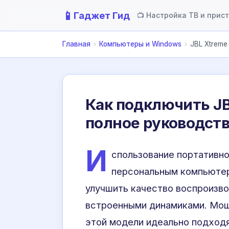
📱
Гаджет Гид
📺 Настройка ТВ и прис
Главная
›
Компьютеры и Windows
›
JBL Xtreme
Как подключить JB
полное руководст
И
спользование портативн
персональным компьютер
улучшить качество воспроизво
встроенными динамиками. Мощ
этой модели идеально подход