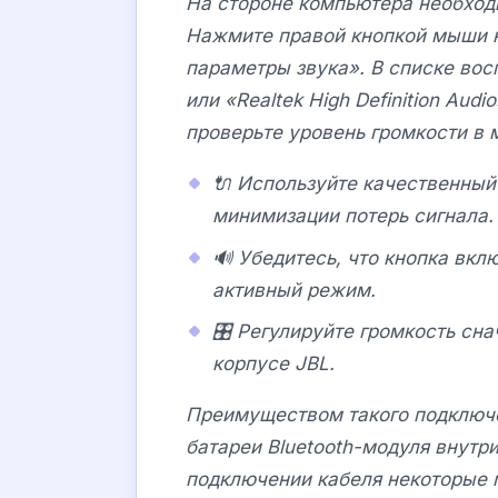
На стороне компьютера необход
Нажмите правой кнопкой мыши н
параметры звука». В списке во
или «Realtek High Definition Aud
проверьте уровень громкости в 
🔌 Используйте качественный 
минимизации потерь сигнала.
🔊 Убедитесь, что кнопка вкл
активный режим.
🎛️ Регулируйте громкость сн
корпусе
JBL
.
Преимуществом такого подключе
батареи Bluetooth-модуля внутри
подключении кабеля некоторые м