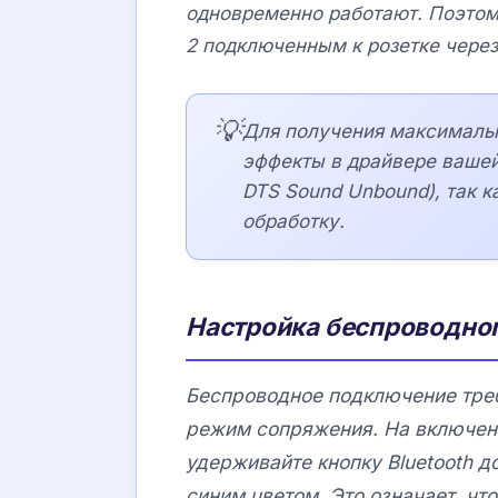
одновременно работают. Поэтом
2
подключенным к розетке через
💡
Для получения максимальн
эффекты в драйвере вашей
DTS Sound Unbound), так к
обработку.
Настройка беспроводног
Беспроводное подключение треб
режим сопряжения. На включен
удерживайте кнопку Bluetooth до
синим цветом. Это означает, что