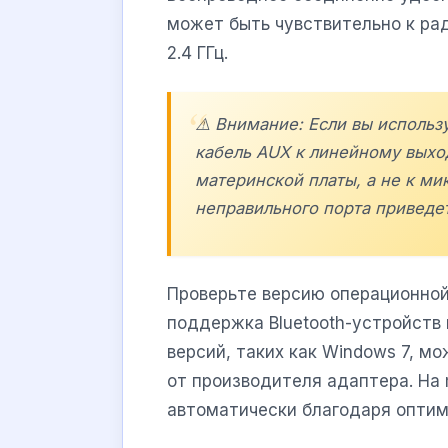
может быть чувствительно к ра
2.4 ГГц.
⚠️ Внимание: Если вы исполь
кабель AUX к линейному выход
материнской платы, а не к м
неправильного порта приведет
Проверьте версию операционной 
поддержка Bluetooth-устройств
версий, таких как Windows 7, м
от производителя адаптера. На
автоматически благодаря оптим